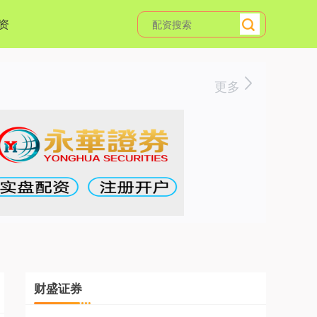
资
更多
财盛证券