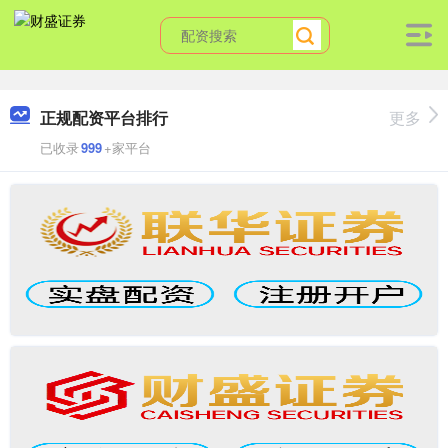
正规配资平台排行
更多
已收录
999
+家平台