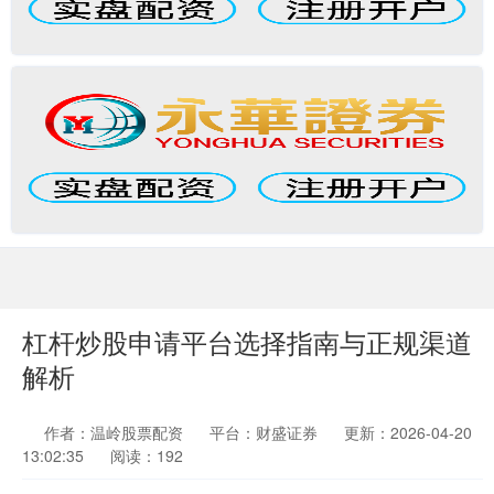
杠杆炒股申请平台选择指南与正规渠道
解析
作者：温岭股票配资
平台：财盛证券
更新：2026-04-20
13:02:35
阅读：192