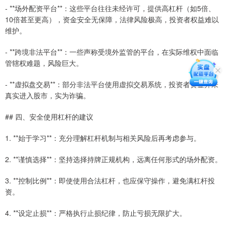
- **场外配资平台**：这些平台往往未经许可，提供高杠杆（如5倍、
10倍甚至更高），资金安全无保障，法律风险极高，投资者权益难以
维护。
- **跨境非法平台**：一些声称受境外监管的平台，在实际维权中面临
管辖权难题，风险巨大。
- **虚拟盘交易**：部分非法平台使用虚拟交易系统，投资者资金并未
真实进入股市，实为诈骗。
## 四、安全使用杠杆的建议
1. **始于学习**：充分理解杠杆机制与相关风险后再考虑参与。
2. **谨慎选择**：坚持选择持牌正规机构，远离任何形式的场外配资。
3. **控制比例**：即使使用合法杠杆，也应保守操作，避免满杠杆投
资。
4. **设定止损**：严格执行止损纪律，防止亏损无限扩大。