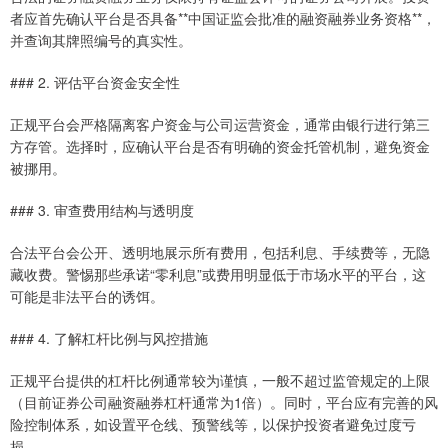
者应首先确认平台是否具备**中国证监会批准的融资融券业务资格**，
并查询其牌照编号的真实性。
### 2. 评估平台资金安全性
正规平台会严格隔离客户资金与公司运营资金，通常由银行进行第三
方存管。选择时，应确认平台是否有明确的资金托管机制，避免资金
被挪用。
### 3. 审查费用结构与透明度
合法平台会公开、透明地展示所有费用，包括利息、手续费等，无隐
藏收费。警惕那些承诺“零利息”或费用明显低于市场水平的平台，这
可能是非法平台的诱饵。
### 4. 了解杠杆比例与风控措施
正规平台提供的杠杆比例通常较为谨慎，一般不超过监管规定的上限
（目前证券公司融资融券杠杆通常为1倍）。同时，平台应有完善的风
险控制体系，如设置平仓线、预警线等，以保护投资者避免过度亏
损。